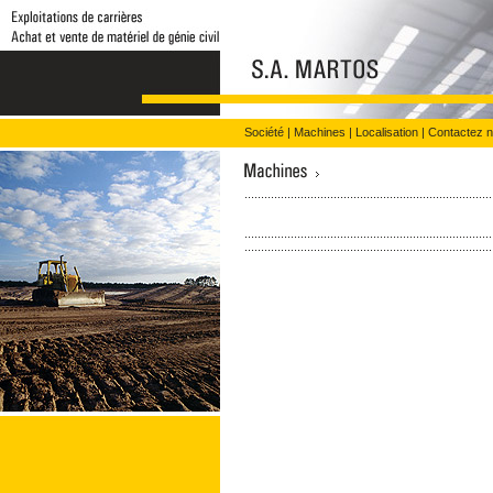
Société
|
Machines
|
Localisation
|
Contactez 
...........................................................................
...........................................................................
...........................................................................